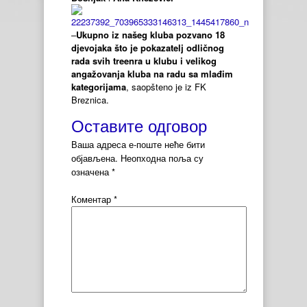
–
Ukupno iz našeg kluba pozvano 18
djevojaka što je pokazatelj odličnog
rada svih treenra u klubu i velikog
angažovanja kluba na radu sa mlađim
kategorijama
, saopšteno je iz FK
Breznica.
Оставите одговор
Ваша адреса е-поште неће бити
објављена.
Неопходна поља су
означена
*
Коментар
*