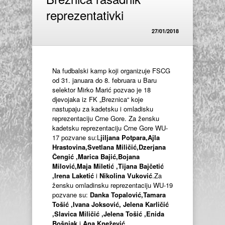
reprezentativki
27/01/2018
Na fudbalski kamp koji organizuje FSCG
od 31. januara do 8. februara u Baru
selektor Mirko Marić pozvao je 18
djevojaka iz FK „Breznica“ koje
nastupaju za kadetsku i omladisku
reprezentaciju Crne Gore. Za žensku
kadetsku reprezentaciju Crne Gore WU-
17 pozvane su:L
jiljana Potpara,Ajla
Hrastovina,Svetlana Miličić,Dzerjana
Čengić ,Marica Bajić,Bojana
Milović,Maja Miletić ,Tijana Bajčetić
,Irena Laketić
i
Nikolina Vuković
.Za
žensku omladinsku reprezentaciju WU-19
pozvane su:
Danka Topalović,Tamara
Tošić ,Ivana Joksović, Jelena Karličić
,Slavica Miličić ,Jelena Tošić ,Enida
Bošnjak
i
Ana Knežević.