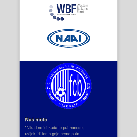
Naš moto
"Nikad ne idi kuda te put nanese,
uvijek idi tamo gdje nema puta