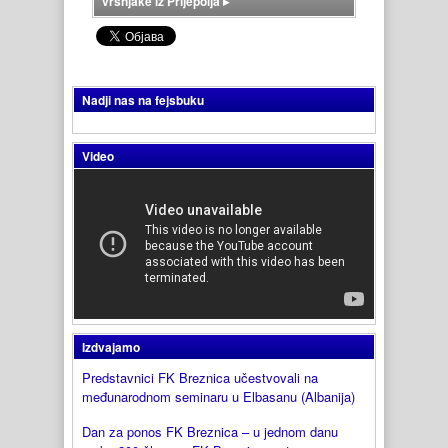
vršnjake iz Prijepolja
▸
Nadji nas na fejsbuku
Video
Izdvajamo
Predstavnici FK Breznica učestvovali na
međunarodnom seminaru u Elbasanu (Albanija)
Dan za ponos FK Breznica – u jednom danu