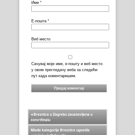
Име
*
Е-пошта
*
Веб место
Сачувај моје име, е-пошту и веб место
у овом прегледачу веба за следећи
пут када коментаришем.
◂
Breznica u Zagrebu zaustavljena u
četvrtfinalu
Mlađe kategorije Breznice ugostile