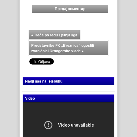
◂
Treća po redu Ljetnja liga
Predstavnike FK „Breznica“ ugostili
zvaničnici Crnogorske vlade
▸
Nadji nas na fejsbuku
Video