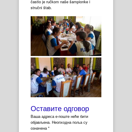
častio je ručkom naše šampionke i
stručni štab.
Оставите одговор
Ваша адреса е-поште неће бити
објављена.
Неопходна поља су
означена
*