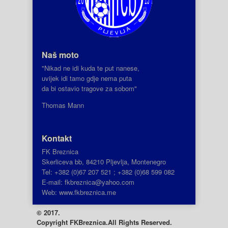
Naš moto
"Nikad ne idi kuda te put nanese,
uvijek idi tamo gdje nema puta
da bi ostavio tragove za sobom"
Thomas Mann
Kontakt
FK Breznica
Skerliceva bb, 84210 Pljevlja, Montenegro
Tel: +382 (0)67 207 521 ; +382 (0)68 599 082
E-mail: fkbreznica@yahoo.com
Web: www.fkbreznica.me
© 2017.
Copyright
FKBreznica.All Rights Reserved.