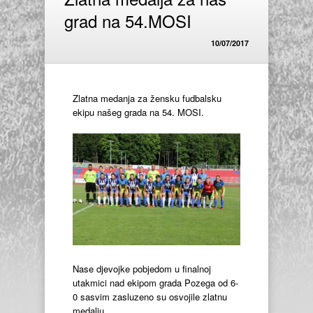
grad na 54.MOSI
10/07/2017
Zlatna medanja za žensku fudbalsku
ekipu našeg grada na 54. MOSI.
Nase djevojke pobjedom u finalnoj
utakmici nad ekipom grada Pozega od 6-
0 sasvim zasluzeno su osvojile zlatnu
medalju.