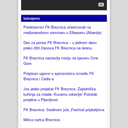
Izdvajamo
Predstavnici FK Breznica učestvovali na
međunarodnom seminaru u Elbasanu (Albanija)
Dan za ponos FK Breznica – u jednom danu
preko 200 članova FK Breznica na terenu
FK Breznica nastavlja misiju na sjeveru Crne
Gore
Potpisan ugovor o sponzorstvu između FK
Breznica i Cedis-a
Jos jedan projekat FK Breznica -Zajednička
kuhinja za mlade: Kuvamo zdravlje! Početak
projekta u Pljevljima!
FK Breznica: Sredinom jula „Festival prijateljstva
Milica carica Breznice