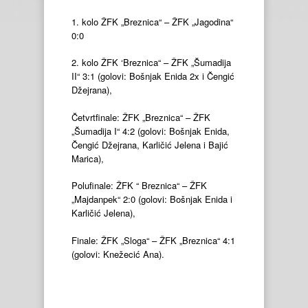
1. kolo ŽFK „Breznica“ – ŽFK „Jagodina“
0:0
2. kolo ŽFK ‘Breznica“ – ŽFK „Šumadija
II“ 3:1 (golovi: Bošnjak Enida 2x i Čengić
Džejrana),
Četvrtfinale: ŽFK „Breznica“ – ŽFK
„Šumadija I“ 4:2 (golovi: Bošnjak Enida,
Čengić Džejrana, Karličić Jelena i Bajić
Marica),
Polufinale: ŽFK “ Breznica“ – ŽFK
„Majdanpek“ 2:0 (golovi: Bošnjak Enida i
Karličić Jelena),
Finale: ŽFK „Sloga“ – ŽFK „Breznica“ 4:1
(golovi: Knežecić Ana).