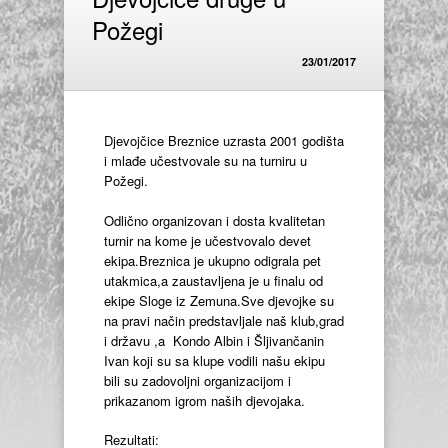
Požegi
23/01/2017
Djevojčice Breznice uzrasta 2001 godišta
i mlađe učestvovale su na turniru u
Požegi.
Odlično organizovan i dosta kvalitetan
turnir na kome je učestvovalo devet
ekipa.Breznica je ukupno odigrala pet
utakmica,a zaustavljena je u finalu od
ekipe Sloge iz Zemuna.Sve djevojke su
na pravi način predstavljale naš klub,grad
i državu ,a Kondo Albin i Šljivančanin
Ivan koji su sa klupe vodili našu ekipu
bili su zadovoljni organizacijom i
prikazanom igrom naših djevojaka.
Rezultati: