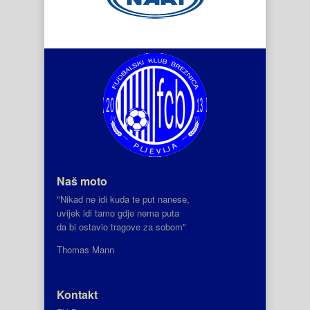
Naš moto
"Nikad ne idi kuda te put nanese,
uvijek idi tamo gdje nema puta
da bi ostavio tragove za sobom"
Thomas Mann
Kontakt