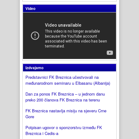
Video
Izdvajamo
Predstavnici FK Breznica učestvovali na
međunarodnom seminaru u Elbasanu (Albanija)
Dan za ponos FK Breznica – u jednom danu
preko 200 članova FK Breznica na terenu
FK Breznica nastavlja misiju na sjeveru Crne
Gore
Potpisan ugovor o sponzorstvu između FK
Breznica i Cedis-a