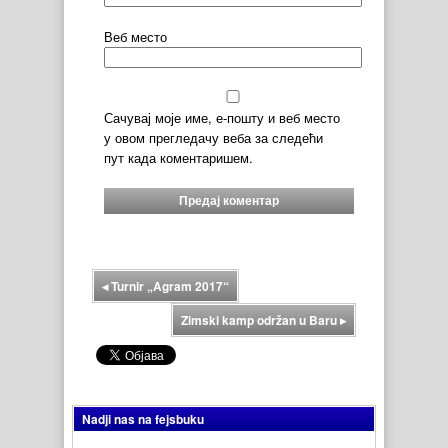
Веб место
Сачувај моје име, е-пошту и веб место
у овом прегледачу веба за следећи
пут када коментаришем.
◂
Turnir „Agram 2017“
Zimski kamp održan u Baru
▸
Nadji nas na fejsbuku