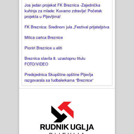
Jos jedan projekat FK Breznica -Zajednička
kuhinja za mlade: Kuvamo zdravlje! Početak
projekta u Pljevljima!
FK Breznica: Sredinom jula „Festival prijateljstva
Milica carica Breznice
Pioniri Breznice u eliti
Breznica slavila 8. uzastopnu titulu
FOTO/VIDEO
Predsjednica Skupštine opštine Pljevlja
razgovarala sa fudbalerkama “Breznice”