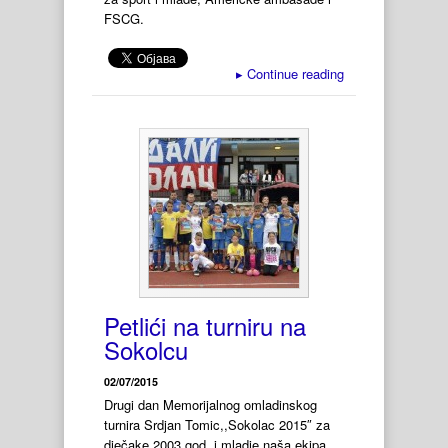
FSCG.
▸
Continue reading
Petlići na turniru na
Sokolcu
02/07/2015
Drugi dan Memorijalnog omladinskog
turnira Srdjan Tomic,,Sokolac 2015″ za
dječake 2003.god. i mladje naša ekipa