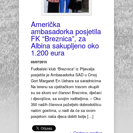
Američka
ambasadorka posjetila
FK “Breznica”, za
Albina sakupljeno oko
1.200 eura
03/07/2015
Fudbalski klub “Breznica” iz Pljevalja
posjetila je Ambasadorka SAD u Crnoj
Gori Margaret En Uehara sa saradnicima
Na terenu sa vještačkom travom okupili
su se skoro svi članovi Breznice, dječaci
i djevojčice, sa svojim roditeljima. – Oko
350 naših članova poželjelo dobrodošlicu
našim gostima, u nadi da će sa ovom
posjetom naša djeca dobiti bolje […]
▸
Continue reading