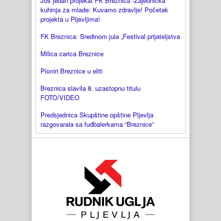
Jos jedan projekat FK Breznica -Zajednička
kuhinja za mlade: Kuvamo zdravlje! Početak
projekta u Pljevljima!
FK Breznica: Sredinom jula „Festival prijateljstva
Milica carica Breznice
Pioniri Breznice u eliti
Breznica slavila 8. uzastopnu titulu
FOTO/VIDEO
Predsjednica Skupštine opštine Pljevlja
razgovarala sa fudbalerkama “Breznice”