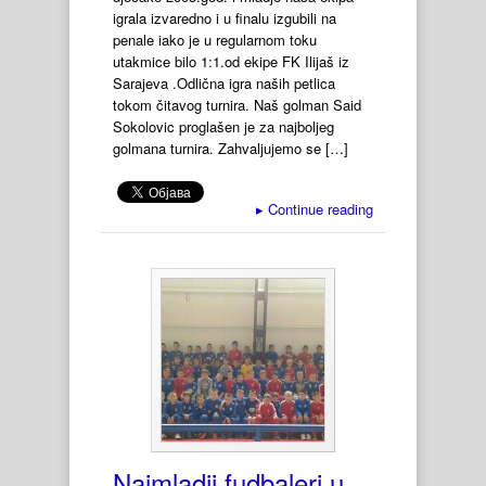
igrala izvaredno i u finalu izgubili na
penale iako je u regularnom toku
utakmice bilo 1:1.od ekipe FK Ilijaš iz
Sarajeva .Odlična igra naših petlica
tokom čitavog turnira. Naš golman Said
Sokolovic proglašen je za najboljeg
golmana turnira. Zahvaljujemo se […]
▸
Continue reading
Najmladji fudbaleri u