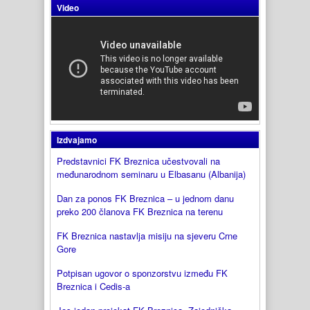
Video
Izdvajamo
Predstavnici FK Breznica učestvovali na
međunarodnom seminaru u Elbasanu (Albanija)
Dan za ponos FK Breznica – u jednom danu
preko 200 članova FK Breznica na terenu
FK Breznica nastavlja misiju na sjeveru Crne
Gore
Potpisan ugovor o sponzorstvu između FK
Breznica i Cedis-a