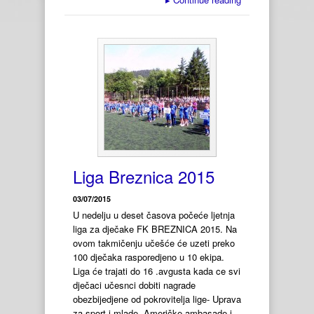
Liga Breznica 2015
03/07/2015
U nedelju u deset časova počeće ljetnja
liga za dječake FK BREZNICA 2015. Na
ovom takmičenju učešće će uzeti preko
100 dječaka rasporedjeno u 10 ekipa.
Liga će trajati do 16 .avgusta kada ce svi
dječaci učesnci dobiti nagrade
obezbijedjene od pokrovitelja lige- Uprava
za sport i mlade, Američke ambasade i