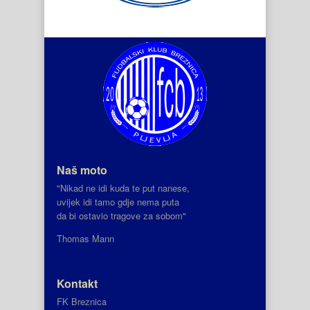
Naš moto
"Nikad ne idi kuda te put nanese,
uvijek idi tamo gdje nema puta
da bi ostavio tragove za sobom"
Thomas Mann
Kontakt
FK Breznica