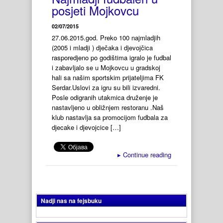
posjeti Mojkovcu
02/07/2015
27.06.2015.god. Preko 100 najmladjih
(2005 i mladji ) dječaka i djevojčica
rasporedjeno po godištima igralo je fudbal
i zabavljalo se u Mojkovcu u gradskoj
hali sa našim sportskim prijateljima FK
Serdar.Uslovi za igru su bili izvaredni.
Posle odigranih utakmica druženje je
nastavljeno u obližnjem restoranu .Naš
klub nastavlja sa promocijom fudbala za
djecake i djevojcice […]
▸
Continue reading
Nadji nas na fejsbuku