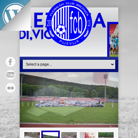
Dan za ponos FK Breznica – u jednom danu preko 200 članova FK Breznica na terenu
19/04/2026